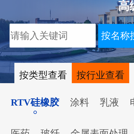
高
按类型查看
按行业查看
RTV硅橡胶
涂料
乳液
医药
玻纤
金属表面处理