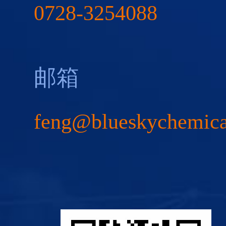
0728-3254088
邮箱
feng@blueskychemic