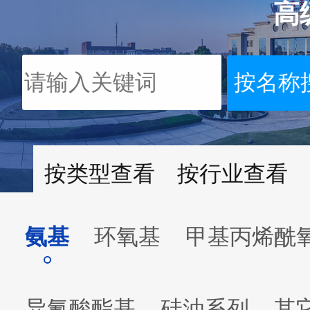
高
按类型查看
按行业查看
氨基
环氧基
甲基丙烯酰
异氰酸酯基
硅油系列
其