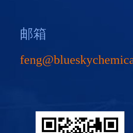
邮箱
feng@blueskychemic