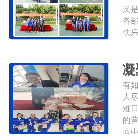
又
各部
快乐
余
点投
凝
有
人尽
难
的
庭中