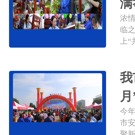
满
浓
临
上“
康
打造
我
月
今年
市
聚