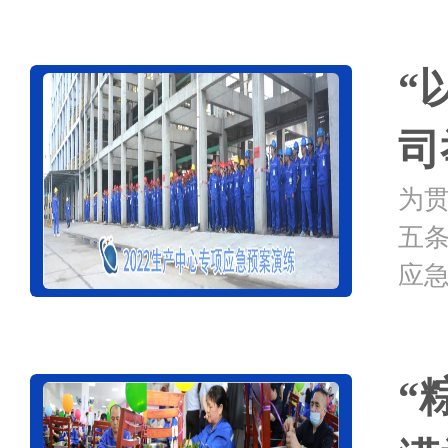
“
司
为
五
应
发
理”
“