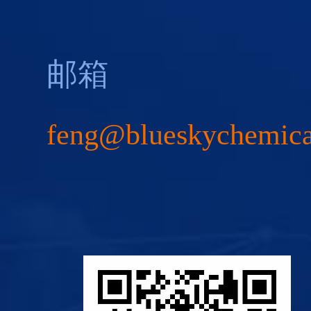
邮箱
feng@blueskychemic