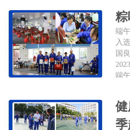
粽
端
入
国
20
端午
健
季