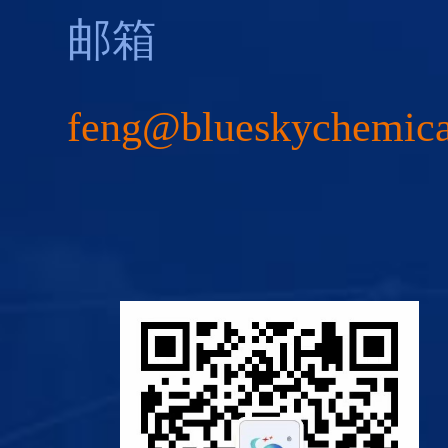
邮箱
feng@blueskychemic