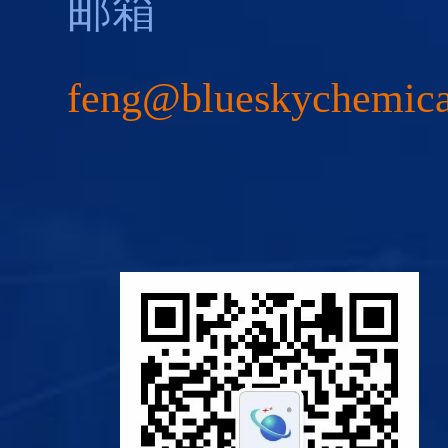
邮箱
feng@blueskychemic