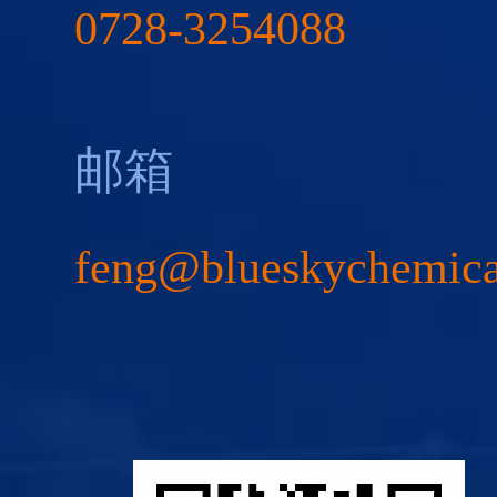
0728-3254088
邮箱
feng@blueskychemic