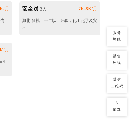
安全员
2K/月
7K-8K/月
3人
关专
湖北-仙桃；一年以上经验；化工化学及安
全
服务
热线
5K/月
销售
届生
热线
微信
二维码
^
顶部