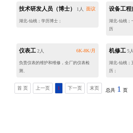
技术研发人员（博士）
设备工程
面议
1人
湖北-仙桃；学历博士；
湖北-仙桃；
历
仪表工
机修工
6K-8K/月
2人
5
负责仪表的维护和维修，全厂的仪表检
湖北-仙桃；
测、
历；
1
首 页
上一页
1
下一页
末页
总共
页