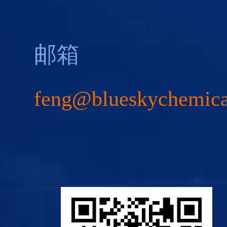
邮箱
feng@blueskychemic