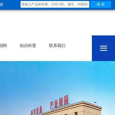
體
≡
招聘
知识科普
联系我们