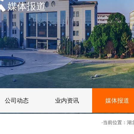
媒体报道
公司动态
业内资讯
媒体报道
·当前位置：
湖