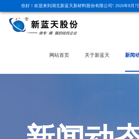
你好！欢迎来到湖北新蓝天新材料股份有限公司!
2026年8月
网站首页
关于新蓝天
新闻
新闻动