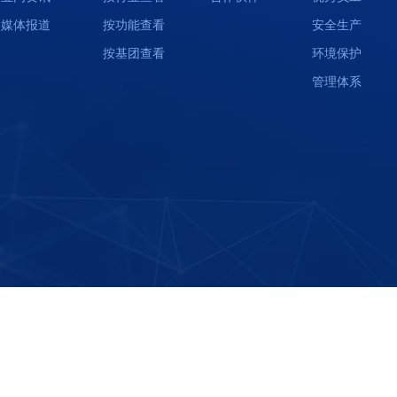
媒体报道
按功能查看
安全生产
按基团查看
环境保护
管理体系
东省广州市天河区黄埔大道西100号富力盈泰广场B座2401室
8856806
8856809