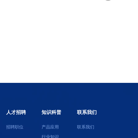
人才招聘
知识科普
联系我们
招聘职位
产品应用
联系我们
行业知识