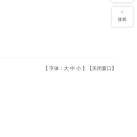
^
顶部
【
字体：
大
中
小
】【
关闭窗口
】