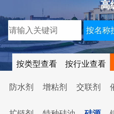
高
按类型查看
按行业查看
防水剂
增粘剂
交联剂
扩链剂
特种硅油
硅源