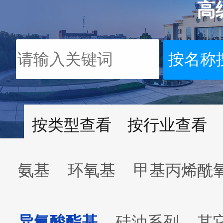
高
按类型查看
按行业查看
氨基
环氧基
甲基丙烯酰
异氰酸酯基
硅油系列
其