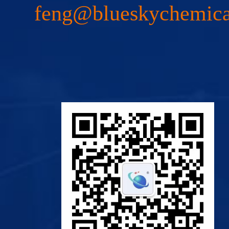
feng@blueskychemic