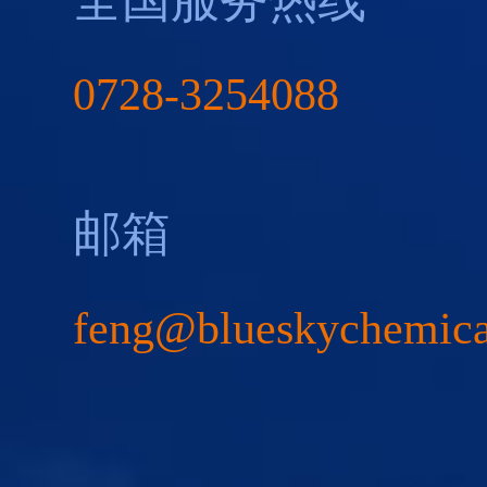
0728-3254088
邮箱
feng@blueskychemic