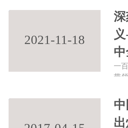
深
义
2021-11-18
中
一
带
卷
景
中
央
出
2017-04-15