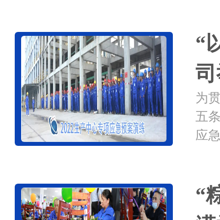
“
司
为
五
应
发
理”
“