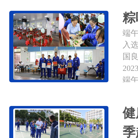
粽
端
入
国
20
端午
健
季