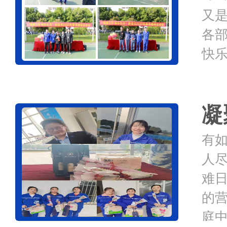
又
各部
快乐
余
点投
凝
有
人尽
难
的
庭中