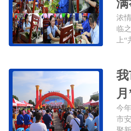
满
浓
临
上“
康
打造
我
月
今年
市
聚