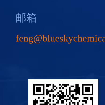
邮箱
feng@blueskychemic