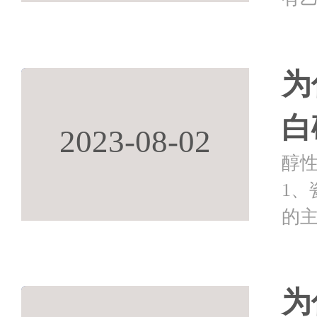
联
酮肟
为
白
2023-08-02
醇性
1、
的主
存
主
为