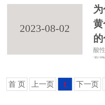
易
为
好
黄
2023-08-02
的
酸
有
有
有
首 页
上一页
1
下一页
颜色