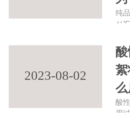
纯
41
更有
旦
酸
晶
絮
2023-08-02
么
酸
用
物