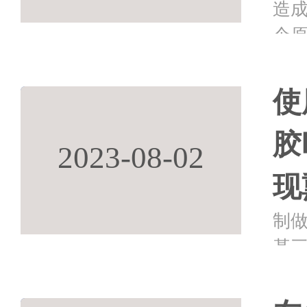
造
个原
因
2、
使
型
胶
2023-08-02
现
制
基三
量
使