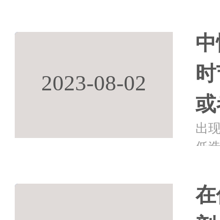
和
优
中
时
2023-08-02
或
出现
低
性也
致
在
化