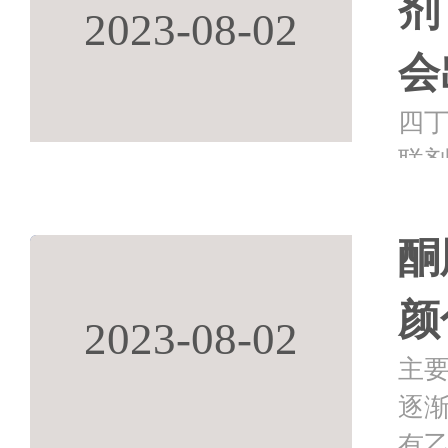
剂
2023-08-02
会
四
联
温
四丁
酮
型
颜
2023-08-02
主
逐
有