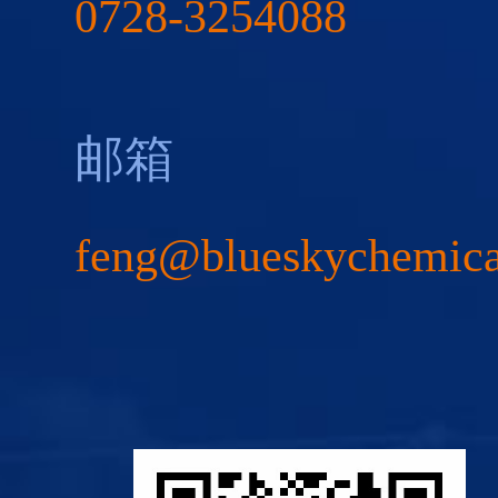
0728-3254088
邮箱
feng@blueskychemic