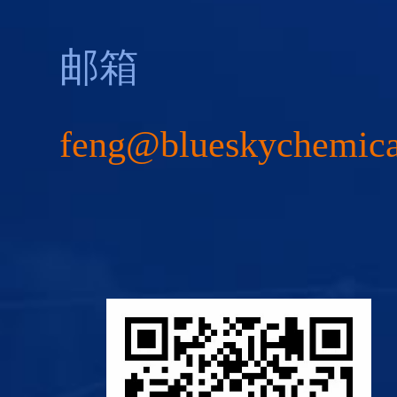
邮箱
feng@blueskychemic