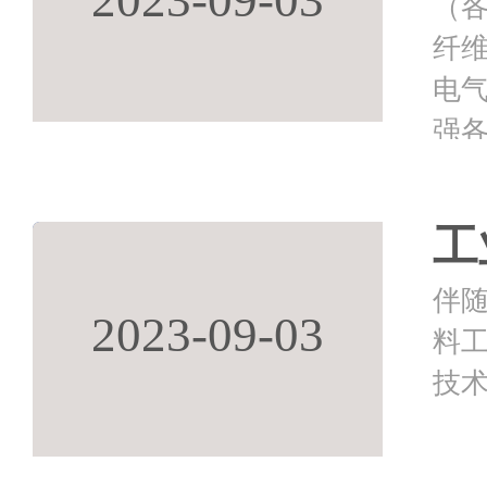
（
纤
电
强各
工
伴
2023-09-03
料
技