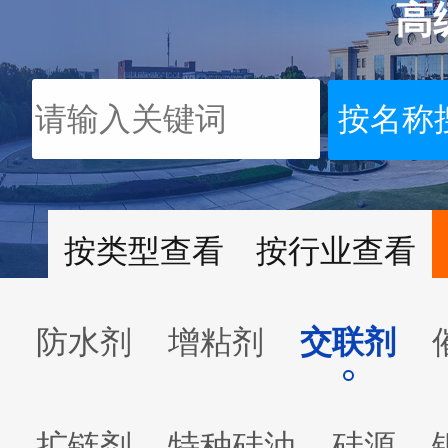
高
按类型查看
按行业查看
防水剂
增粘剂
交联剂
扩链剂
特种硅油
硅源