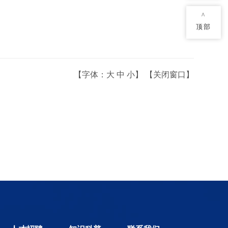
^
顶部
【字体：
大
中
小
】 【
关闭窗口
】